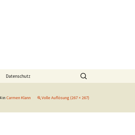
Suchen
Datenschutz
nach:
4
in
Carmen Klann
Volle Auflösung (267 × 267)