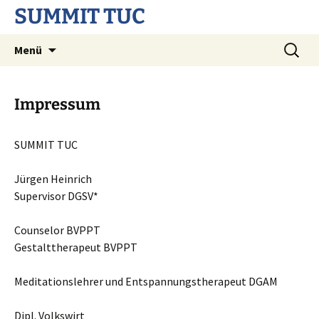
SUMMIT TUC
Zum
Suchen
Menü
Inhalt
nach:
springen
Impressum
SUMMIT TUC
Jürgen Heinrich
Supervisor DGSV*
Counselor BVPPT
Gestalttherapeut BVPPT
Meditationslehrer und Entspannungstherapeut DGAM
Dipl. Volkswirt