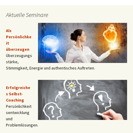
Aktuelle Seminare
Als
Persönlichke
it
überzeugen
Überzeugungs
stärke,
Stimmigkeit, Energie und authentisches Auftreten.
Erfolgreiche
s Selbst-
Coaching
Persönlichkeit
sentwicklung
und
Problemlösungen.