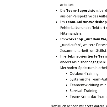
arbeitet
Die
Team-Supervision
, bei
aus der Perspektive des Au
Im
Team-Kultur-Workshop
Fehlerkultur und reflektiert
Miteinanders
Im
Workshop „Auf dem We
„rundlaufen“, weitere Entwi
Zusammenarbeit, um Stillst
In
erlebnisorientierte Te
anders als bisher begegnen 
Methoden-Spektrum hierbei ist
Outdoor-Training
Systemische Team-Auf
Teamentwicklung mit
Survival-Training
Team-Krimi: das Team 
Natürlich achten wir stets darauf,