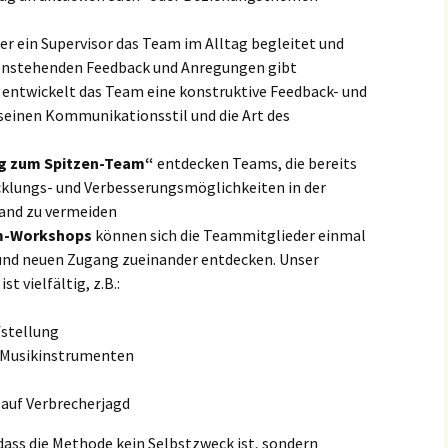
Büroumfeld
Arbeiten im agilen
Büroumfeld
 der ein Supervisor das Team im Alltag begleitet und
Team-Spirit und
Seminaranmeldung
Zusammenarbeit im
Team-Spirit und
ßenstehenden Feedback und Anregungen gibt
Home Office
Zusammenarbeit im
entwickelt das Team eine konstruktive Feedback- und
Home Office
 seinen Kommunikationsstil und die Art des
Wege zu Arbeitsfreude
Seminaranmeldung Weg
im Zeitalter 4.0: the art of
zu Arbeitsfreude im
work
Zeitaler 4.0
g zum Spitzen-Team“
entdecken Teams, die bereits
cklungs- und Verbesserungsmöglichkeiten in der
and zu vermeiden
am-Workshops
können sich die Teammitglieder einmal
und neuen Zugang zueinander entdecken. Unser
 vielfältig, z.B.:
stellung
 Musikinstrumenten
auf Verbrecherjagd
 dass die Methode kein Selbstzweck ist, sondern