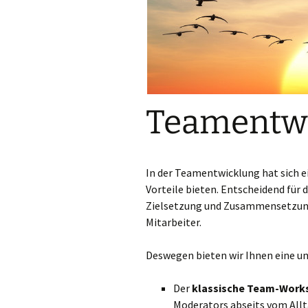
Gesundheitsmanag
4.0
Teamentw
In der Teamentwicklung hat sich e
Vorteile bieten. Entscheidend für 
Zielsetzung und Zusammensetzung
Mitarbeiter.
Deswegen bieten wir Ihnen eine u
Der
klassische Team-Work
Moderators abseits vom All