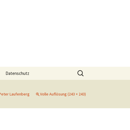
Suchen
Datenschutz
nach:
Peter Laufenberg
Volle Auflösung (243 × 243)