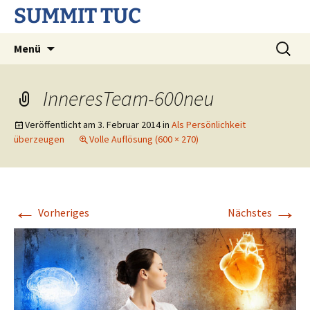
SUMMIT TUC
Zum
Suchen
Menü
Inhalt
nach:
springen
InneresTeam-600neu
Veröffentlicht am
3. Februar 2014
in
Als Persönlichkeit
überzeugen
Volle Auflösung (600 × 270)
←
→
Vorheriges
Nächstes